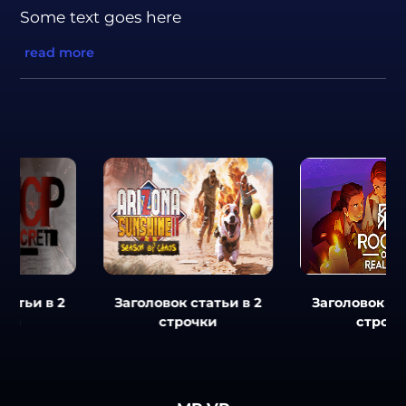
Some text goes here
read more
2
Заголовок статьи в 2
Заголовок статьи в 2
строчки
строчки