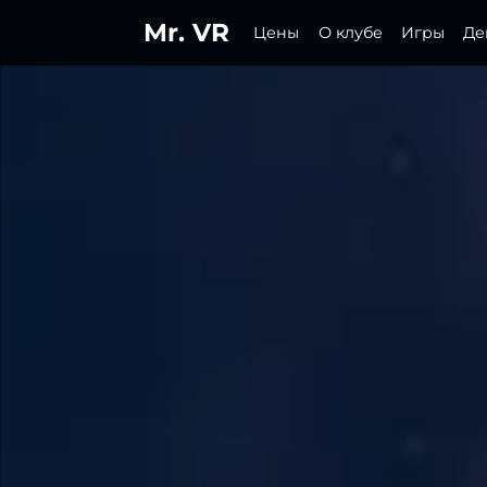
Mr. VR
Цены
О клубе
Игры
Де